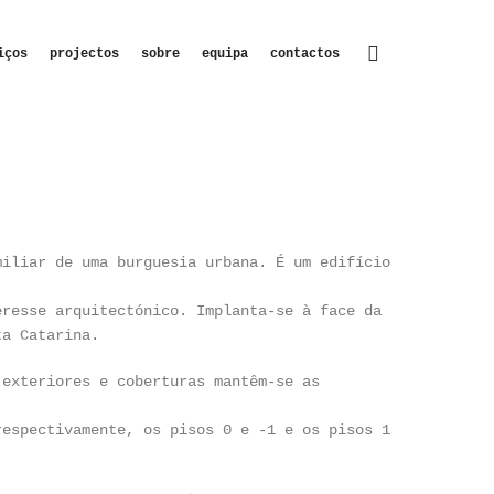
iços
projectos
sobre
equipa
contactos
miliar de uma burguesia urbana. É um edifício
eresse arquitectónico. Implanta-se à face da
ta Catarina.
 exteriores e coberturas mantêm-se as
respectivamente, os pisos 0 e -1 e os pisos 1