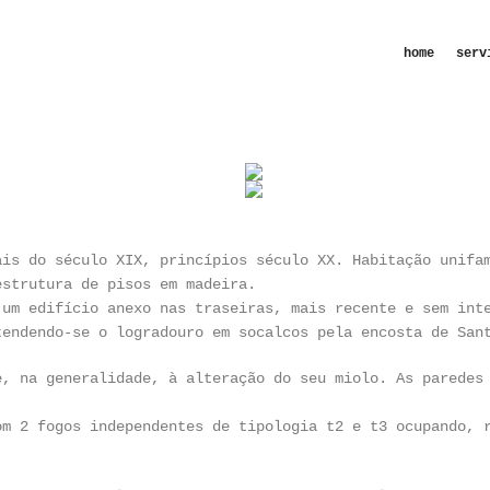
Skip to
main
home
serv
content
ais do século XIX, princípios século XX. Habitação unifa
estrutura de pisos em madeira.
 um edifício anexo nas traseiras, mais recente e sem int
tendendo-se o logradouro em socalcos pela encosta de San
e, na generalidade, à alteração do seu miolo. As paredes
om 2 fogos independentes
de tipologia t2 e t3 ocupando, 