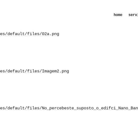
ntes P. Porto
Skip to
main
home
serv
content
es/default/files/02a.png
es/default/files/Imagem2.png
es/default/files/No_percebeste_suposto_o_edifci_Nano_Ban